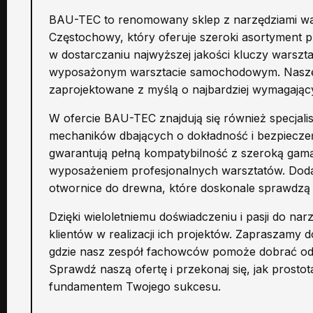
BAU-TEC to renomowany sklep z narzędziami wa
Częstochowy, który oferuje szeroki asortyment pr
w dostarczaniu najwyższej jakości kluczy warsz
wyposażonym warsztacie samochodowym. Nasze na
zaprojektowane z myślą o najbardziej wymagający
W ofercie BAU-TEC znajdują się również specjali
mechaników dbających o dokładność i bezpiecze
gwarantują pełną kompatybilność z szeroką gamą
wyposażeniem profesjonalnych warsztatów. Dodat
otwornice do drewna, które doskonale sprawdzą s
Dzięki wieloletniemu doświadczeniu i pasji do n
klientów w realizacji ich projektów. Zapraszamy
gdzie nasz zespół fachowców pomoże dobrać odp
Sprawdź naszą ofertę i przekonaj się, jak prost
fundamentem Twojego sukcesu.