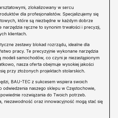
rsztatowymi, zlokalizowany w sercu
oduktów dla profesjonalistów. Specjalizujemy się
tatowych, które są niezbędne w każdym dobrze
rzędzia ręczne to synonim trwałości i precyzji,
ch klientach.
styczne zestawy blokad rozrządu, idealne dla
ństwo pracy. Te precyzyjnie wykonane narzędzia
 modeli samochodów, co czyni je niezastąpionym
kowo, nasza oferta obejmuje wysokiej jakości
ię przy złożonych projektach stolarskich.
arzędzi, BAU-TEC z sukcesem wspiera swoich
 do odwiedzenia naszego sklepu w Częstochowie,
owiednie rozwiązania do Twoich potrzeb.
ota, niezawodność oraz innowacyjność mogą stać się