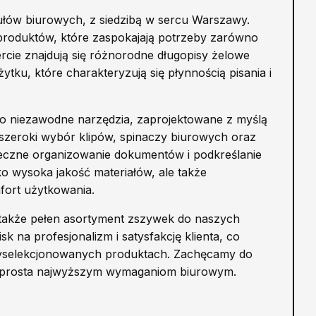
łów biurowych, z siedzibą w sercu Warszawy.
i produktów, które zaspokajają potrzeby zarówno
ercie znajdują się różnorodne długopisy żelowe
ytku, które charakteryzują się płynnością pisania i
to niezawodne narzędzia, zaprojektowane z myślą
szeroki wybór klipów, spinaczy biurowych oraz
teczne organizowanie dokumentów i podkreślanie
ko wysoka jakość materiałów, ale także
fort użytkowania.
także pełen asortyment zszywek do naszych
 na profesjonalizm i satysfakcję klienta, co
 wyselekcjonowanych produktach. Zachęcamy do
ą sprosta najwyższym wymaganiom biurowym.