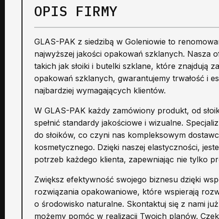
OPIS FIRMY
GLAS-PAK z siedzibą w Goleniowie to renomowana
najwyższej jakości opakowań szklanych. Nasza o
takich jak słoiki i butelki szklane, które znajdu
opakowań szklanych, gwarantujemy trwałość i es
najbardziej wymagających klientów.
W GLAS-PAK każdy zamówiony produkt, od słoików
spełnić standardy jakościowe i wizualne. Specjal
do słoików, co czyni nas kompleksowym dostaw
kosmetycznego. Dzięki naszej elastyczności, jes
potrzeb każdego klienta, zapewniając nie tylko p
Zwiększ efektywność swojego biznesu dzięki ws
rozwiązania opakowaniowe, które wspierają rozw
o środowisko naturalne. Skontaktuj się z nami już 
możemy pomóc w realizacji Twoich planów. Cze