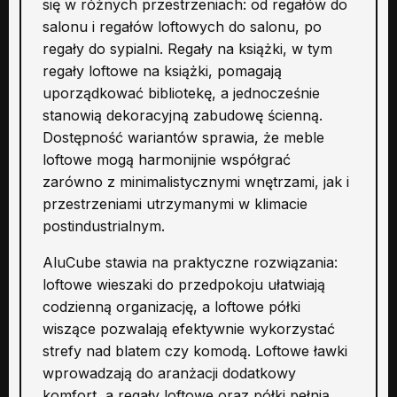
się w różnych przestrzeniach: od regałów do
salonu i regałów loftowych do salonu, po
regały do sypialni. Regały na książki, w tym
regały loftowe na książki, pomagają
uporządkować bibliotekę, a jednocześnie
stanowią dekoracyjną zabudowę ścienną.
Dostępność wariantów sprawia, że meble
loftowe mogą harmonijnie współgrać
zarówno z minimalistycznymi wnętrzami, jak i
przestrzeniami utrzymanymi w klimacie
postindustrialnym.
AluCube stawia na praktyczne rozwiązania:
loftowe wieszaki do przedpokoju ułatwiają
codzienną organizację, a loftowe półki
wiszące pozwalają efektywnie wykorzystać
strefy nad blatem czy komodą. Loftowe ławki
wprowadzają do aranżacji dodatkowy
komfort, a regały loftowe oraz półki pełnią