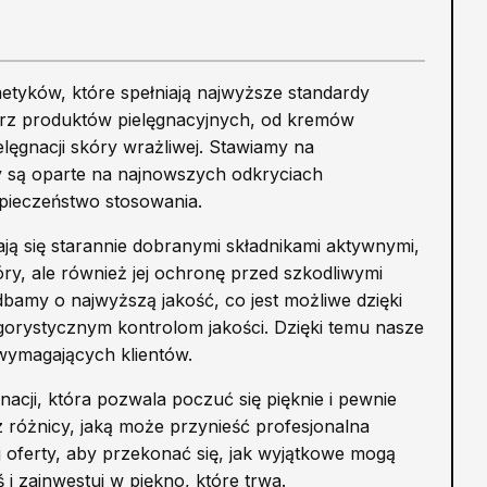
smetyków, które spełniają najwyższe standardy
arz produktów pielęgnacyjnych, od kremów
elęgnacji skóry wrażliwej. Stawiamy na
y są oparte na najnowszych odkryciach
pieczeństwo stosowania.
ą się starannie dobranymi składnikami aktywnymi,
óry, ale również jej ochronę przed szkodliwymi
bamy o najwyższą jakość, co jest możliwe dzięki
orystycznym kontrolom jakości. Dzięki temu nasze
 wymagających klientów.
acji, która pozwala poczuć się pięknie i pewnie
z różnicy, jaką może przynieść profesjonalna
j oferty, aby przekonać się, jak wyjątkowe mogą
 i zainwestuj w piękno, które trwa.