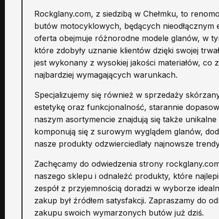
Rockglany.com, z siedzibą w Chełmku, to renomo
butów motocyklowych, będących nieodłącznym el
oferta obejmuje różnorodne modele glanów, w ty
które zdobyły uznanie klientów dzięki swojej trw
jest wykonany z wysokiej jakości materiałów, co
najbardziej wymagających warunkach.
Specjalizujemy się również w sprzedaży skórzan
estetykę oraz funkcjonalność, starannie dopaso
naszym asortymencie znajdują się także unikalne a
komponują się z surowym wyglądem glanów, dodają
nasze produkty odzwierciedlały najnowsze trendy,
Zachęcamy do odwiedzenia strony rockglany.com,
naszego sklepu i odnaleźć produkty, które najle
zespół z przyjemnością doradzi w wyborze idea
zakup był źródłem satysfakcji. Zapraszamy do odk
zakupu swoich wymarzonych butów już dziś.