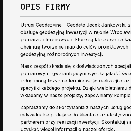
OPIS FIRMY
Usługi Geodezyjne - Geodeta Jacek Jankowski, z
obsługę geodezyjną inwestycji w rejonie Wrocławia
pomiarach terenowych, które są kluczowe na każ
obejmują tworzenie map do celów projektowych,
geodezyjną różnorodnych inwestycji.
Nasz zespół składa się z doświadczonych specja
pomiarowym, gwarantującym wysoką jakość świad
usług mogą liczyć na terminowość realizacji ora
specyfiki każdego projektu. Dzięki wieloletniem
wkładamy w nasze projekty, zapewniamy komplek
Zapraszamy do skorzystania z naszych usług geod
indywidualne podejście do klienta oraz elastyczn
partnerem przy realizacji inwestycji. Skontaktuj 
uzyskać więcej informacji o naszej ofercie.