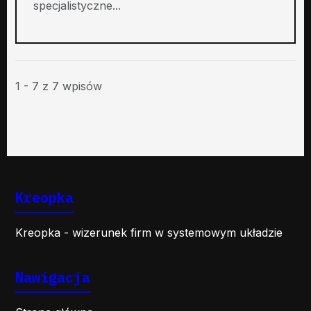
specjalistyczne...
1 - 7 z 7 wpisów
Kreopka
Kreopka - wizerunek firm w systemowym układzie
Nawigacja