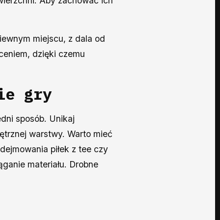
wierzchni. Aby zachować ich
iewnym miejscu, z dala od
łceniem, dzięki czemu
ie gry
dni sposób. Unikaj
nętrznej warstwy. Warto mieć
zdejmowania piłek z tee czy
ganie materiału. Drobne