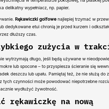
 wyschnięcia w temperaturze pokojowej, na płaskiej po
ka delikatny wypełniacz, np. papier.
ywanie.
Rękawiczki golfowe
najlepiej trzymać w przew
lub dedykowane etui chronią je przed kurzem i odkszta
rzez dłuższy czas.
zybkiego zużycia w trakc
ie wytrzymają długo, jeśli będą używane w nieodpowie
 mokre lub spocone – to przyspiesza ścieranie się wew
dek deszczu lub upału. Pamiętaj też, że nie służą do 
 z tych czynności może powodować niepotrzebne rozcią
nacznie wydłużyć żywotność.
ić rękawiczkę na nową