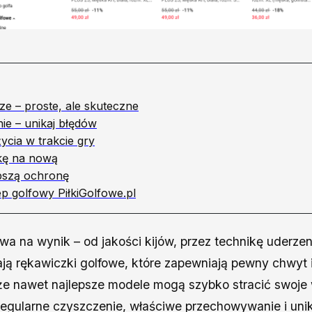
ze – proste, ale skuteczne
ie – unikaj błędów
ycia w trakcie gry
kę na nową
epszą ochronę
p golfowy PiłkiGolfowe.pl
wa na wynik – od jakości kijów, przez technikę uderzen
ją rękawiczki golfowe, które zapewniają pewny chwyt i
że nawet najlepsze modele mogą szybko stracić swoje wł
egularne czyszczenie, właściwe przechowywanie i uni