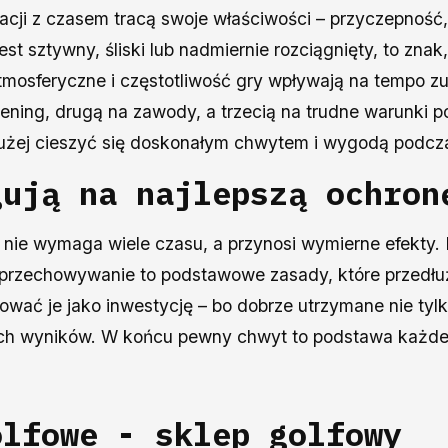
nacji z czasem tracą swoje właściwości – przyczepność,
est sztywny, śliski lub nadmiernie rozciągnięty, to zna
tmosferyczne i częstotliwość gry wpływają na tempo zu
trening, drugą na zawody, a trzecią na trudne warunki
łużej cieszyć się doskonałym chwytem i wygodą podcza
gują na najlepszą ochron
e
nie wymaga wiele czasu, a przynosi wymierne efekty.
e przechowywanie to podstawowe zasady, które przedł
ować je jako inwestycję – bo dobrze utrzymane nie tylk
ych wyników. W końcu pewny chwyt to podstawa każde
olfowe - sklep golfowy