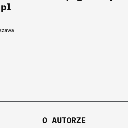
.pl
yszawa
O AUTORZE