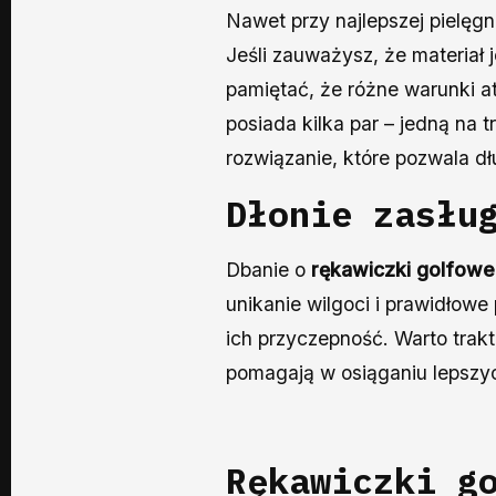
Nawet przy najlepszej pielęg
Jeśli zauważysz, że materiał j
pamiętać, że różne warunki a
posiada kilka par – jedną na 
rozwiązanie, które pozwala d
Dłonie zasłu
Dbanie o
rękawiczki golfow
unikanie wilgoci i prawidłow
ich przyczepność. Warto trakt
pomagają w osiąganiu lepsz
Rękawiczki g