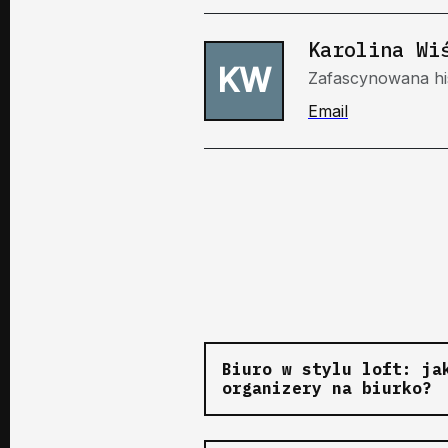
Karolina Wi
KW
Zafascynowana his
Email
Biuro w stylu loft: ja
organizery na biurko?