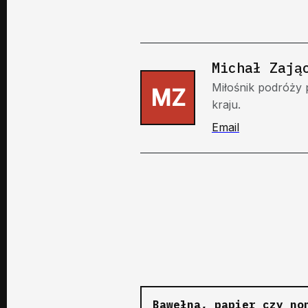
Michał Zają
Miłośnik podróży 
MZ
kraju.
Email
Bawełna, papier czy no