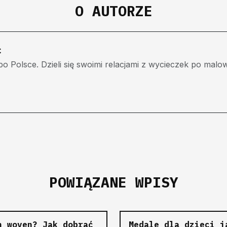
O AUTORZE
c
po Polsce. Dzieli się swoimi relacjami z wycieczek po ma
POWIĄZANE WPISY
n woven? Jak dobrać
Medale dla dzieci j