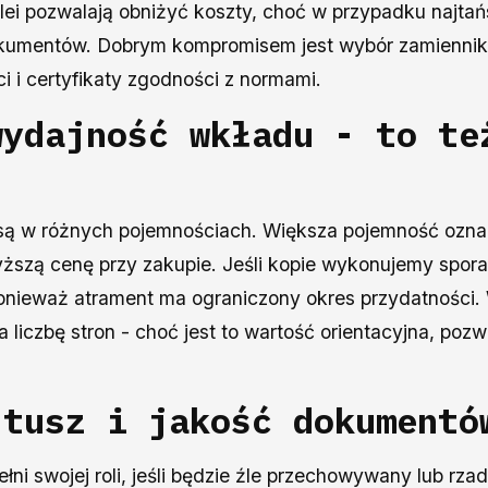
lei pozwalają obniżyć koszty, choć w przypadku najtań
 dokumentów. Dobrym kompromisem jest wybór zamienn
ci i certyfikaty zgodności z normami.
wydajność wkładu - to te
są w różnych pojemnościach. Większa pojemność ozna
 wyższą cenę przy zakupie. Jeśli kopie wykonujemy spor
ponieważ atrament ma ograniczony okres przydatności
 liczbę stron - choć jest to wartość orientacyjna, poz
 tusz i jakość dokumentó
ełni swojej roli, jeśli będzie źle przechowywany lub r