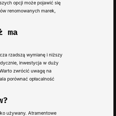
szych opcji może pojawić się
ików renomowanych marek,
ż ma
cza rzadszą wymianę i niższy
adycznie, inwestycja w duży
. Warto zwrócić uwagę na
wala porównać opłacalność
w?
zadko używany. Atramentowe