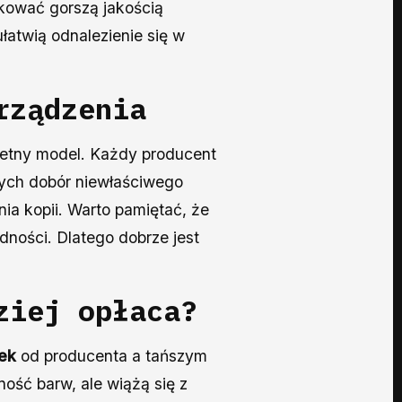
kować gorszą jakością
łatwią odnalezienie się w
rządzenia
kretny model. Każdy producent
wych dobór niewłaściwego
ia kopii. Warto pamiętać, że
dności. Dlatego dobrze jest
ziej opłaca?
ek
od producenta a tańszym
ność barw, ale wiążą się z