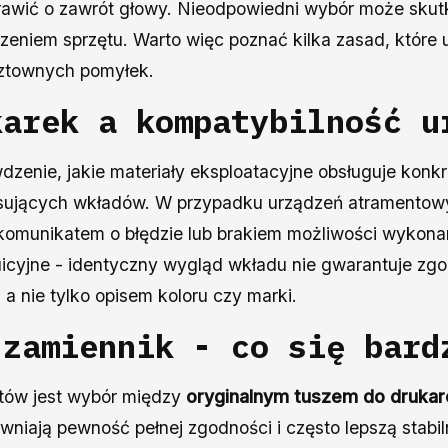
prawić o zawrót głowy. Nieodpowiedni wybór może skut
niem sprzętu. Warto więc poznać kilka zasad, które u
osztownych pomyłek.
karek a kompatybilność u
dzenie, jakie materiały eksploatacyjne obsługuje kon
 pasujących wkładów. W przypadku urządzeń atramento
komunikatem o błędzie lub brakiem możliwości wykonan
uicyjne - identyczny wygląd wkładu nie gwarantuje zgo
a nie tylko opisem koloru czy marki.
 zamiennik - co się bard
tów jest wybór między
oryginalnym tuszem do drukar
niają pewność pełnej zgodności i często lepszą stabil