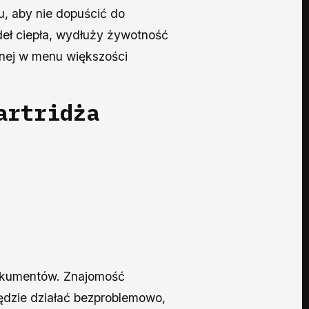
u, aby nie dopuścić do
deł ciepła, wydłuży żywotność
pnej w menu większości
artridża
 dokumentów. Znajomość
ędzie działać bezproblemowo,