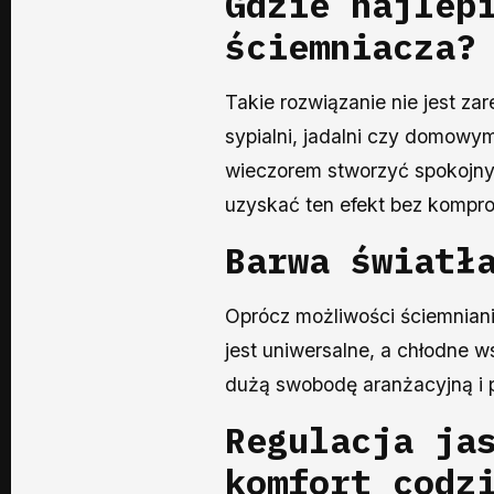
Gdzie najlep
ściemniacza
?
Takie rozwiązanie nie jest z
sypialni, jadalni czy domowym
wieczorem stworzyć spokojny
uzyskać ten efekt bez kompr
Barwa światł
Oprócz możliwości ściemniani
jest uniwersalne, a chłodne w
dużą swobodę aranżacyjną i 
Regulacja ja
komfort codz