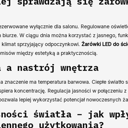
iej sprawdzają się
żarów
arezerwowane wyłącznie dla salonu. Regulowane oświetl
 biurze. W ciągu dnia można korzystać z jasnego, funk
 klimat sprzyjający odpoczynkowi.
Żarówki LED do śc
omisów między estetyką a praktycznością.
a a nastrój wnętrza
a znaczenie ma temperatura barwowa. Ciepłe światło sp
spiera koncentrację. Regulacja jasności w połączeniu 
pozwala lepiej wykorzystać potencjał nowoczesnych ż
sności światła – jak wpł
iennego użytkowania?