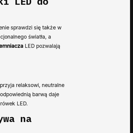
ki LED do
enie sprawdzi się także w
cjonalnego światła, a
iemniacza
LED pozwalają
rzyja relaksowi, neutralne
z odpowiednią barwą daje
arówek LED.
ywa na