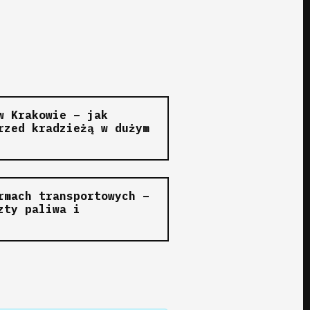
w Krakowie – jak
rzed kradzieżą w dużym
rmach transportowych –
zty paliwa i