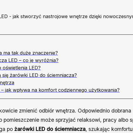
ła ma tak duże znaczenie?
cza LED – co je wyróżnia?
 oświetlenia LED?
ją się żarówki LED do ściemniacza?
wnętrza
ła – jak wpływa na komfort codziennego użytkowania?
ałkowicie zmienić odbiór wnętrza. Odpowiednio dobrana
mo pomieszczenie może sprzyjać relaksowi, pracy albo s
ęga po
żarówki LED do ściemniacza
, szukając komfortu