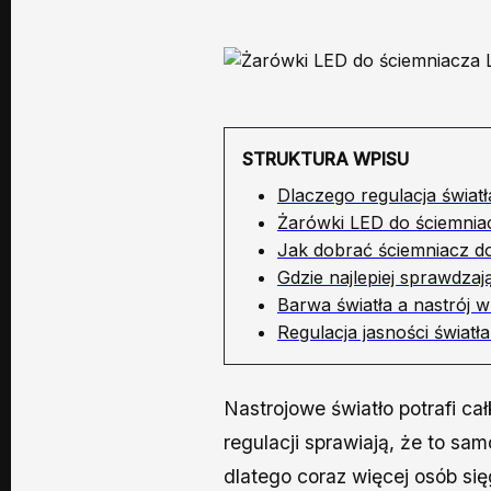
STRUKTURA WPISU
Dlaczego regulacja świat
Żarówki LED do ściemnia
Jak dobrać ściemniacz do
Gdzie najlepiej sprawdza
Barwa światła a nastrój 
Regulacja jasności świat
Nastrojowe światło potrafi c
regulacji sprawiają, że to sa
dlatego coraz więcej osób si