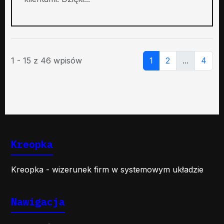
1 - 15 z 46 wpisów
1
2
...
4
Kreopka
Kreopka - wizerunek firm w systemowym układzie
Nawigacja