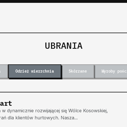
UBRANIA
a
Odzież wierzchnia
Skórzane
Wyroby pońc
art
w dynamicznie rozwijającej się Wólce Kosowskiej,
rań dla klientów hurtowych. Nasza...